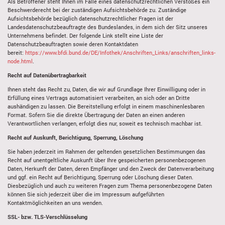
Als Betroffener steht Ihnen im Falle eines datenschutzrechtlichen Verstoßes ein
Beschwerderecht bei der zuständigen Aufsichtsbehörde zu. Zuständige
Aufsichtsbehörde bezüglich datenschutzrechtlicher Fragen ist der
Landesdatenschutzbeauftragte des Bundeslandes, in dem sich der Sitz unseres
Unternehmens befindet. Der folgende Link stellt eine Liste der
Datenschutzbeauftragten sowie deren Kontaktdaten
bereit:
https://www.bfdi.bund.de/DE/Infothek/Anschriften_Links/anschriften_links-
node.html
.
Recht auf Datenübertragbarkeit
Ihnen steht das Recht zu, Daten, die wir auf Grundlage Ihrer Einwilligung oder in
Erfüllung eines Vertrags automatisiert verarbeiten, an sich oder an Dritte
aushändigen zu lassen. Die Bereitstellung erfolgt in einem maschinenlesbaren
Format. Sofern Sie die direkte Übertragung der Daten an einen anderen
Verantwortlichen verlangen, erfolgt dies nur, soweit es technisch machbar ist.
Recht auf Auskunft, Berichtigung, Sperrung, Löschung
Sie haben jederzeit im Rahmen der geltenden gesetzlichen Bestimmungen das
Recht auf unentgeltliche Auskunft über Ihre gespeicherten personenbezogenen
Daten, Herkunft der Daten, deren Empfänger und den Zweck der Datenverarbeitung
und ggf. ein Recht auf Berichtigung, Sperrung oder Löschung dieser Daten.
Diesbezüglich und auch zu weiteren Fragen zum Thema personenbezogene Daten
können Sie sich jederzeit über die im Impressum aufgeführten
Kontaktmöglichkeiten an uns wenden.
SSL- bzw. TLS-Verschlüsselung