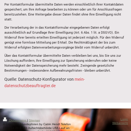
Per Kontaktformular übermittelte Daten werden einschließlich Ihrer Kontaktdaten
gespeichert, um Ihre Anfrage bearbeiten zu können oder um für Anschlussfragen
bereitzustehen. Eine Weitergabe dieser Daten findet ohne Ihre Einwilligung nicht
statt.
Die Verarbeitung der in das Kontaktformular eingegebenen Daten erfolgt
ausschließlich auf Grundlage Ihrer Einwilligung (Art. 6 Abs. 1 lit. a DSGVO). Ein
Widerruf Ihrer bereits erteilten Einwilligung ist jederzeit möglich. Für den Widerruf
genügt eine formlose Mitteilung per E-Mail. Die Rechtmäßigkeit der bis zum
Widerruf erfolgten Datenverarbeitungsvorgänge bleibt vom Widerruf unberührt.
Über das Kontaktformular übermittelte Daten verbleiben bei uns, bis Sie uns zur
Löschung auffordern, Ihre Einwilligung zur Speicherung widerrufen oder keine
Notwendigkeit der Datenspeicherung mehr besteht. Zwingende gesetzliche
Bestimmungen - insbesondere Aufbewahrungsfristen - bleiben unberührt.
Quelle: Datenschutz-Konfigurator von
mein-
datenschutzbeauftragter.de
Login
Druckversion
|
Sitemap
Webansicht
© Glückliche Hundepfoten by Catrin Hendl Telefon
0151 14 28 87 83 Aufsichtsbehörde LRA Lauf an